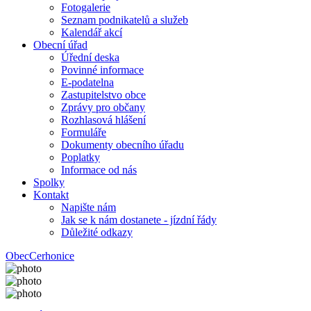
Fotogalerie
Seznam podnikatelů a služeb
Kalendář akcí
Obecní úřad
Úřední deska
Povinné informace
E-podatelna
Zastupitelstvo obce
Zprávy pro občany
Rozhlasová hlášení
Formuláře
Dokumenty obecního úřadu
Poplatky
Informace od nás
Spolky
Kontakt
Napište nám
Jak se k nám dostanete - jízdní řády
Důležité odkazy
Obec
Cerhonice