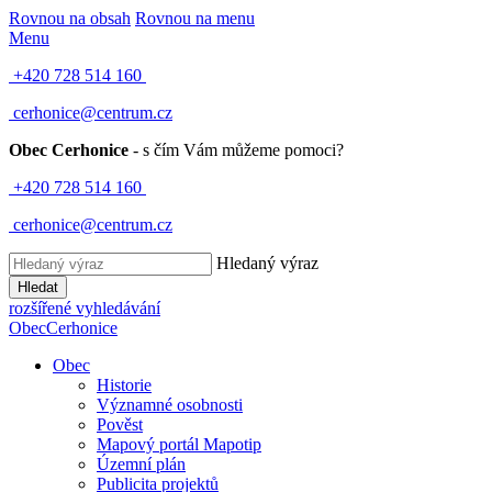
Rovnou na obsah
Rovnou na menu
Menu
+420 728 514 160
cerhonice@centrum.cz
Obec Cerhonice
- s čím Vám můžeme pomoci?
+420 728 514 160
cerhonice@centrum.cz
Hledaný výraz
Hledat
rozšířené vyhledávání
Obec
Cerhonice
Obec
Historie
Významné osobnosti
Pověst
Mapový portál Mapotip
Územní plán
Publicita projektů