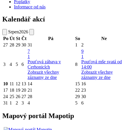
Poplatky
Informace od nás
Kalendář akcí
Srpen
2026
Po
Út
St
Čt
Pá
So
Ne
27
28
29
30
31
1
2
7
9
1
1
Pouťová zábava v
Pouťová mše svatá od
3
4
5
6
8
Cerhonicích
14:00
Zobrazit všechny
Zobrazit všechny
záznamy ze dne
záznamy ze dne
10
11
12
13
14
15
16
17
18
19
20
21
22
23
24
25
26
27
28
29
30
31
1
2
3
4
5
6
Mapový portál Mapotip