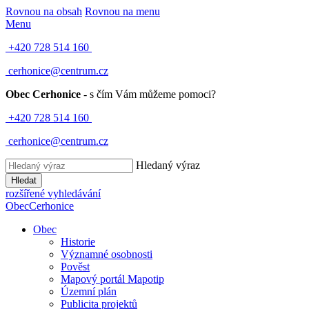
Rovnou na obsah
Rovnou na menu
Menu
+420 728 514 160
cerhonice@centrum.cz
Obec Cerhonice
- s čím Vám můžeme pomoci?
+420 728 514 160
cerhonice@centrum.cz
Hledaný výraz
Hledat
rozšířené vyhledávání
Obec
Cerhonice
Obec
Historie
Významné osobnosti
Pověst
Mapový portál Mapotip
Územní plán
Publicita projektů