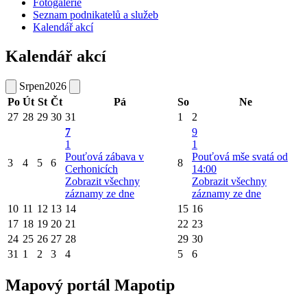
Fotogalerie
Seznam podnikatelů a služeb
Kalendář akcí
Kalendář akcí
Srpen
2026
Po
Út
St
Čt
Pá
So
Ne
27
28
29
30
31
1
2
7
9
1
1
Pouťová zábava v
Pouťová mše svatá od
3
4
5
6
8
Cerhonicích
14:00
Zobrazit všechny
Zobrazit všechny
záznamy ze dne
záznamy ze dne
10
11
12
13
14
15
16
17
18
19
20
21
22
23
24
25
26
27
28
29
30
31
1
2
3
4
5
6
Mapový portál Mapotip