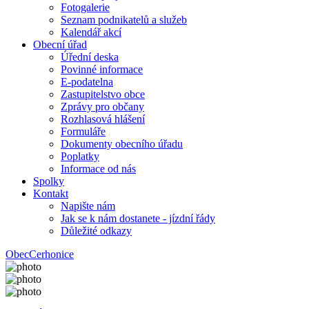
Fotogalerie
Seznam podnikatelů a služeb
Kalendář akcí
Obecní úřad
Úřední deska
Povinné informace
E-podatelna
Zastupitelstvo obce
Zprávy pro občany
Rozhlasová hlášení
Formuláře
Dokumenty obecního úřadu
Poplatky
Informace od nás
Spolky
Kontakt
Napište nám
Jak se k nám dostanete - jízdní řády
Důležité odkazy
Obec
Cerhonice