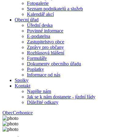
Fotogalerie
Seznam podnikatelů a služeb
Kalendář akcí
Obecní úřad
Úřední deska
Povinné informace
E-podatelna
Zastupitelstvo obce
Zprávy pro občany
Rozhlasová hlášení
Formuláře
Dokumenty obecního úřadu
Poplatky
Informace od nás
Spolky
Kontakt
Napište nám
Jak se k nám dostanete - jízdní řády
Důležité odkazy
Obec
Cerhonice