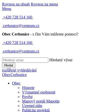
Rovnou na obsah
Rovnou na menu
Menu
+420 728 514 160
cerhonice@centrum.cz
Obec Cerhonice
- s čím Vám můžeme pomoci?
+420 728 514 160
cerhonice@centrum.cz
Hledaný výraz
Hledat
rozšířené vyhledávání
Obec
Cerhonice
Obec
Historie
Významné osobnosti
Pověst
Mapový portál Mapotip
Územní plán
Publicita projektů