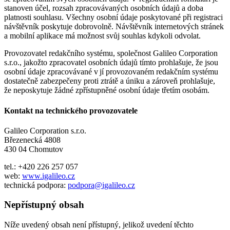
stanoven účel, rozsah zpracovávaných osobních údajů a doba
platnosti souhlasu. Všechny osobní údaje poskytované při registraci
návštěvník poskytuje dobrovolně. Návštěvník internetových stránek
a mobilní aplikace má možnost svůj souhlas kdykoli odvolat.
Provozovatel redakčního systému, společnost Galileo Corporation
s.r.o., jakožto zpracovatel osobních údajů tímto prohlašuje, že jsou
osobní údaje zpracovávané v jí provozovaném redakčním systému
dostatečně zabezpečeny proti ztrátě a úniku a zároveň prohlašuje,
že neposkytuje žádné zpřístupněné osobní údaje třetím osobám.
Kontakt na technického provozovatele
Galileo Corporation s.r.o.
Březenecká 4808
430 04 Chomutov
tel.: +420 226 257 057
web:
www.igalileo.cz
technická podpora:
podpora@igalileo.cz
Nepřístupný obsah
Níže uvedený obsah není přístupný, jelikož uvedení těchto