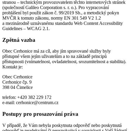
stranou – technickým provozovatelem těchto internetových stránek
(společností Galileo Corporation s. r. o.). Pro vypracování
prohlášení byl použit zákon č. 99/2019 Sb., a metodický pokyn
MVČR k tomuto zákonu, normy EN 301 549 V2 1.2
a mezinárodně uznávanému standardu Web Content Accessibility
Guidelines – WCAG 2.1.
Zpětná vazba
Obec Cerhonice má za cíl, aby jím spravované služby byly
přístupné všem jejím uživatelům a to na základě principů
přístupnosti (vnímatelnost, ovladatelnost, srozumitelnost a stabilita).
Kontakt je:
Obec Cerhonice
Cerhonice čp. 9
398 04 Čimelice
telefon: +420 382 229 172
e-mail: cerhonice@centrum.cz
Postupy pro prosazování práva
V případě, že Vám nebyla poskytnuta odpověď nebo poskytnutá
odpověď je neadekvátní či neuspokojivá v souvislosti s Vaší žádostí