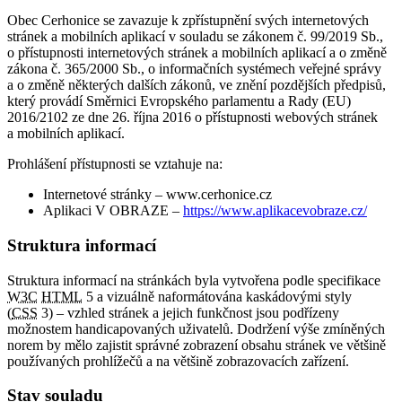
Obec Cerhonice se zavazuje k zpřístupnění svých internetových
stránek a mobilních aplikací v souladu se zákonem č. 99/2019 Sb.,
o přístupnosti internetových stránek a mobilních aplikací a o změně
zákona č. 365/2000 Sb., o informačních systémech veřejné správy
a o změně některých dalších zákonů, ve znění pozdějších předpisů,
který provádí Směrnici Evropského parlamentu a Rady (EU)
2016/2102 ze dne 26. října 2016 o přístupnosti webových stránek
a mobilních aplikací.
Prohlášení přístupnosti se vztahuje na:
Internetové stránky – www.cerhonice.cz
Aplikaci V OBRAZE –
https://www.aplikacevobraze.cz/
Struktura informací
Struktura informací na stránkách byla vytvořena podle specifikace
W3C
HTML
5 a vizuálně naformátována kaskádovými styly
(
CSS
3) – vzhled stránek a jejich funkčnost jsou podřízeny
možnostem handicapovaných uživatelů. Dodržení výše zmíněných
norem by mělo zajistit správné zobrazení obsahu stránek ve většině
používaných prohlížečů a na většině zobrazovacích zařízení.
Stav souladu