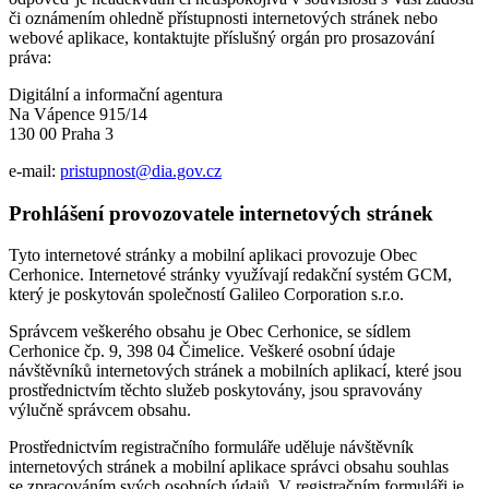
či oznámením ohledně přístupnosti internetových stránek nebo
webové aplikace, kontaktujte příslušný orgán pro prosazování
práva:
Digitální a informační agentura
Na Vápence 915/14
130 00 Praha 3
e-mail:
pristupnost@dia.gov.cz
Prohlášení provozovatele internetových stránek
Tyto internetové stránky a mobilní aplikaci provozuje Obec
Cerhonice. Internetové stránky využívají redakční systém GCM,
který je poskytován společností Galileo Corporation s.r.o.
Správcem veškerého obsahu je Obec Cerhonice, se sídlem
Cerhonice čp. 9, 398 04 Čimelice. Veškeré osobní údaje
návštěvníků internetových stránek a mobilních aplikací, které jsou
prostřednictvím těchto služeb poskytovány, jsou spravovány
výlučně správcem obsahu.
Prostřednictvím registračního formuláře uděluje návštěvník
internetových stránek a mobilní aplikace správci obsahu souhlas
se zpracováním svých osobních údajů. V registračním formuláři je