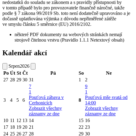
nedostatků do souladu se zákonem a s pravidly přístupnosti by
v tomto případě bylo pro provozovatele finančně náročné, takže
podle § 7 zákona 99/2019 Sb. toto není dodatečně upravováno a je
dočasně uplatňována výjimka z důvodu nepřiměřené zátěže
ve smyslu článku 5 směrnice (EU) 2016/2102.
některé PDF dokumenty na webových stránkách nemají
strojově čitelnou vrstvu (Pravidlo 1.1.1 Netextový obsah)
Kalendář akcí
Srpen
2026
Po
Út
St
Čt
Pá
So
Ne
27
28
29
30
31
1
2
7
9
1
1
Pouťová zábava v
Pouťová mše svatá od
3
4
5
6
8
Cerhonicích
14:00
Zobrazit všechny
Zobrazit všechny
záznamy ze dne
záznamy ze dne
10
11
12
13
14
15
16
17
18
19
20
21
22
23
24
25
26
27
28
29
30