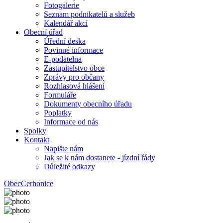
Fotogalerie
Seznam podnikatelů a služeb
Kalendář akcí
Obecní úřad
Úřední deska
Povinné informace
E-podatelna
Zastupitelstvo obce
Zprávy pro občany
Rozhlasová hlášení
Formuláře
Dokumenty obecního úřadu
Poplatky
Informace od nás
Spolky
Kontakt
Napište nám
Jak se k nám dostanete - jízdní řády
Důležité odkazy
Obec
Cerhonice