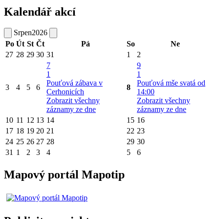
Kalendář akcí
Srpen
2026
Po
Út
St
Čt
Pá
So
Ne
27
28
29
30
31
1
2
7
9
1
1
Pouťová zábava v
Pouťová mše svatá od
3
4
5
6
8
Cerhonicích
14:00
Zobrazit všechny
Zobrazit všechny
záznamy ze dne
záznamy ze dne
10
11
12
13
14
15
16
17
18
19
20
21
22
23
24
25
26
27
28
29
30
31
1
2
3
4
5
6
Mapový portál Mapotip