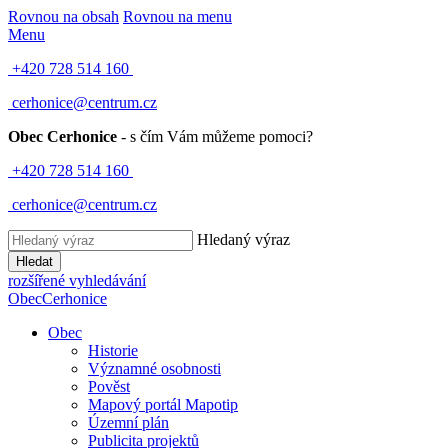
Rovnou na obsah
Rovnou na menu
Menu
+420 728 514 160
cerhonice@centrum.cz
Obec Cerhonice
- s čím Vám můžeme pomoci?
+420 728 514 160
cerhonice@centrum.cz
Hledaný výraz
Hledat
rozšířené vyhledávání
Obec
Cerhonice
Obec
Historie
Významné osobnosti
Pověst
Mapový portál Mapotip
Územní plán
Publicita projektů