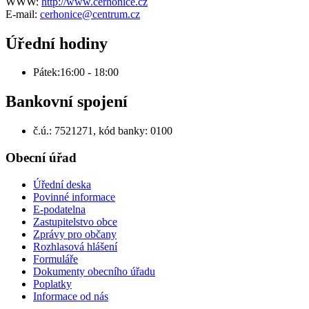
WWW:
http://www.cerhonice.cz
E-mail:
cerhonice@centrum.cz
Úřední hodiny
Pátek:16:00 - 18:00
Bankovní spojení
č.ú.: 7521271, kód banky: 0100
Obecní úřad
Úřední deska
Povinné informace
E-podatelna
Zastupitelstvo obce
Zprávy pro občany
Rozhlasová hlášení
Formuláře
Dokumenty obecního úřadu
Poplatky
Informace od nás