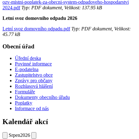
ozv-mistni-poplatek-za-obecni-system-odpadoveho-hospodarstvi
2024.pdf
Typ: PDF dokument, Velikost: 137.95 kB
Letní svoz domovního odpadu 2026
Letní svoz domovního odpadu.pdf
Typ: PDF dokument, Velikost:
45.77 kB
Obecní úřad
Úřední deska
Povinné informace
E-podatelna
Zastupitelstvo obce
Zprávy pro občany
Rozhlasová hlášení
Formuláře
Dokumenty obecního úřadu
Poplatky
Informace od nás
Kalendář akcí
Srpen
2026