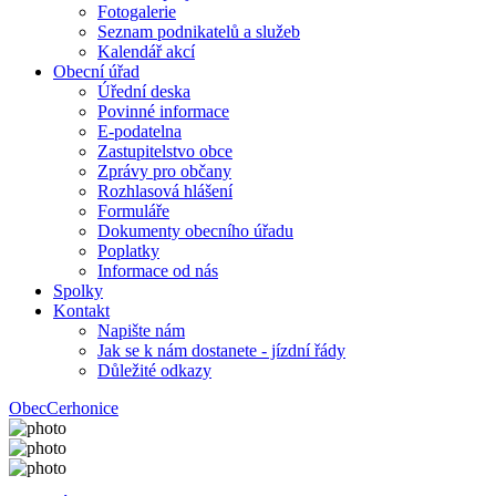
Fotogalerie
Seznam podnikatelů a služeb
Kalendář akcí
Obecní úřad
Úřední deska
Povinné informace
E-podatelna
Zastupitelstvo obce
Zprávy pro občany
Rozhlasová hlášení
Formuláře
Dokumenty obecního úřadu
Poplatky
Informace od nás
Spolky
Kontakt
Napište nám
Jak se k nám dostanete - jízdní řády
Důležité odkazy
Obec
Cerhonice