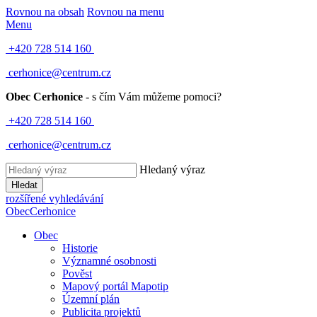
Rovnou na obsah
Rovnou na menu
Menu
+420 728 514 160
cerhonice@centrum.cz
Obec Cerhonice
- s čím Vám můžeme pomoci?
+420 728 514 160
cerhonice@centrum.cz
Hledaný výraz
Hledat
rozšířené vyhledávání
Obec
Cerhonice
Obec
Historie
Významné osobnosti
Pověst
Mapový portál Mapotip
Územní plán
Publicita projektů