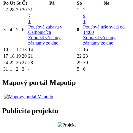
Po
Út
St
Čt
Pá
So
Ne
27
28
29
30
31
1
2
7
9
1
1
Pouťová zábava v
Pouťová mše svatá od
3
4
5
6
8
Cerhonicích
14:00
Zobrazit všechny
Zobrazit všechny
záznamy ze dne
záznamy ze dne
10
11
12
13
14
15
16
17
18
19
20
21
22
23
24
25
26
27
28
29
30
31
1
2
3
4
5
6
Mapový portál Mapotip
Publicita projektu