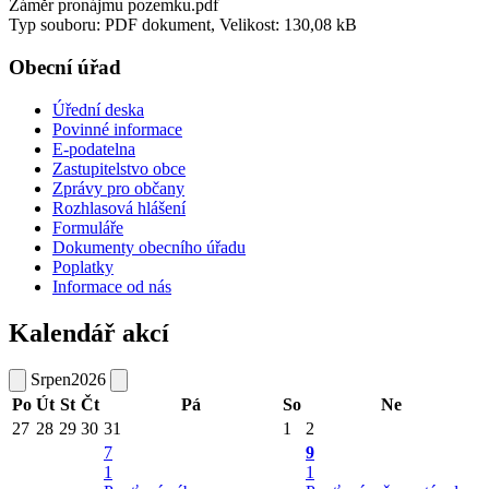
Záměr pronájmu pozemku.pdf
Typ souboru: PDF dokument, Velikost: 130,08 kB
Obecní úřad
Úřední deska
Povinné informace
E-podatelna
Zastupitelstvo obce
Zprávy pro občany
Rozhlasová hlášení
Formuláře
Dokumenty obecního úřadu
Poplatky
Informace od nás
Kalendář akcí
Srpen
2026
Po
Út
St
Čt
Pá
So
Ne
27
28
29
30
31
1
2
7
9
1
1