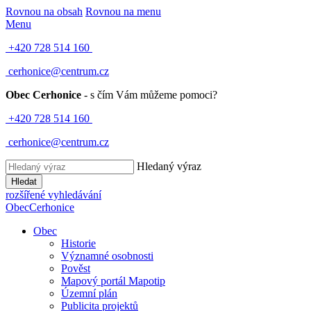
Rovnou na obsah
Rovnou na menu
Menu
+420 728 514 160
cerhonice@centrum.cz
Obec Cerhonice
- s čím Vám můžeme pomoci?
+420 728 514 160
cerhonice@centrum.cz
Hledaný výraz
Hledat
rozšířené vyhledávání
Obec
Cerhonice
Obec
Historie
Významné osobnosti
Pověst
Mapový portál Mapotip
Územní plán
Publicita projektů