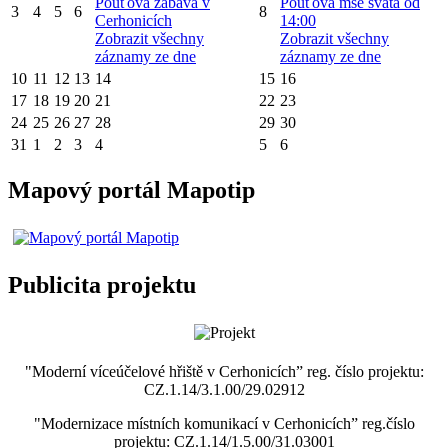
Pouťová zábava v
Pouťová mše svatá od
3
4
5
6
8
Cerhonicích
14:00
Zobrazit všechny
Zobrazit všechny
záznamy ze dne
záznamy ze dne
10
11
12
13
14
15
16
17
18
19
20
21
22
23
24
25
26
27
28
29
30
31
1
2
3
4
5
6
Mapový portál Mapotip
Publicita projektu
"Moderní víceúčelové hřiště v Cerhonicích” reg. číslo projektu:
CZ.1.14/3.1.00/29.02912
"Modernizace místních komunikací v Cerhonicích” reg.číslo
projektu: CZ.1.14/1.5.00/31.03001