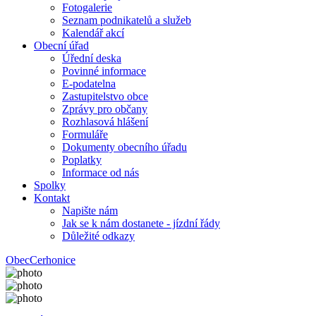
Fotogalerie
Seznam podnikatelů a služeb
Kalendář akcí
Obecní úřad
Úřední deska
Povinné informace
E-podatelna
Zastupitelstvo obce
Zprávy pro občany
Rozhlasová hlášení
Formuláře
Dokumenty obecního úřadu
Poplatky
Informace od nás
Spolky
Kontakt
Napište nám
Jak se k nám dostanete - jízdní řády
Důležité odkazy
Obec
Cerhonice