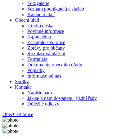
Fotogalerie
Seznam podnikatelů a služeb
Kalendář akcí
Obecní úřad
Úřední deska
Povinné informace
E-podatelna
Zastupitelstvo obce
Zprávy pro občany
Rozhlasová hlášení
Formuláře
Dokumenty obecního úřadu
Poplatky
Informace od nás
Spolky
Kontakt
Napište nám
Jak se k nám dostanete - jízdní řády
Důležité odkazy
Obec
Cerhonice