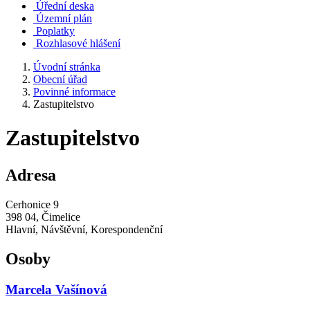
Úřední deska
Územní plán
Poplatky
Rozhlasové hlášení
Úvodní stránka
Obecní úřad
Povinné informace
Zastupitelstvo
Zastupitelstvo
Adresa
Cerhonice 9
398 04, Čimelice
Hlavní, Návštěvní, Korespondenční
Osoby
Marcela Vašínová