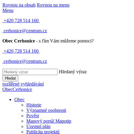
Rovnou na obsah
Rovnou na menu
Menu
+420 728 514 160
cerhonice@centrum.cz
Obec Cerhonice
- s čím Vám můžeme pomoci?
+420 728 514 160
cerhonice@centrum.cz
Hledaný výraz
Hledat
rozšířené vyhledávání
Obec
Cerhonice
Obec
Historie
Významné osobnosti
Pověst
Mapový portál Mapotip
Územní plán
Publicita projektů