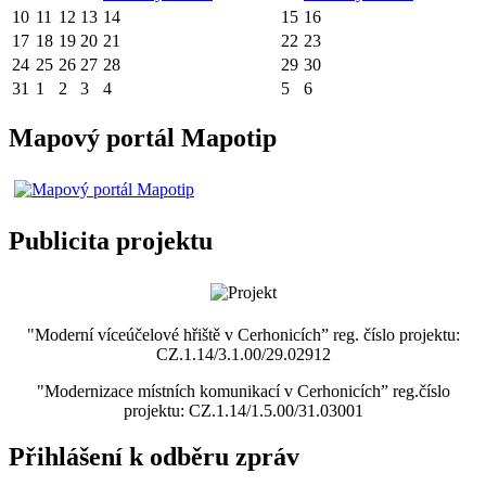
10
11
12
13
14
15
16
17
18
19
20
21
22
23
24
25
26
27
28
29
30
31
1
2
3
4
5
6
Mapový portál Mapotip
Publicita projektu
"Moderní víceúčelové hřiště v Cerhonicích” reg. číslo projektu:
CZ.1.14/3.1.00/29.02912
"Modernizace místních komunikací v Cerhonicích” reg.číslo
projektu: CZ.1.14/1.5.00/31.03001
Přihlášení k odběru zpráv