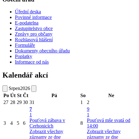
Úřední deska
Povinné informace
E-podatelna
Zastupitelstvo obce
Zprávy pro občany
Rozhlasová hlášení
Formuláře
Dokumenty obecního úřadu
Poplatky
Informace od nás
Kalendář akcí
Srpen
2026
Po
Út
St
Čt
Pá
So
Ne
27
28
29
30
31
1
2
7
9
1
1
Pouťová zábava v
Pouťová mše svatá od
3
4
5
6
8
Cerhonicích
14:00
Zobrazit všechny
Zobrazit všechny
záznamy ze dne
záznamy ze dne