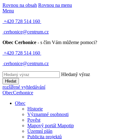
Rovnou na obsah
Rovnou na menu
Menu
+420 728 514 160
cerhonice@centrum.cz
Obec Cerhonice
- s čím Vám můžeme pomoci?
+420 728 514 160
cerhonice@centrum.cz
Hledaný výraz
Hledat
rozšířené vyhledávání
Obec
Cerhonice
Obec
Historie
Významné osobnosti
Pověst
Mapový portál Mapotip
Územní plán
Publicita projektů