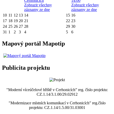
Cerhonicích
14:00
Zobrazit všechny
Zobrazit všechny
záznamy ze dne
záznamy ze dne
10
11
12
13
14
15
16
17
18
19
20
21
22
23
24
25
26
27
28
29
30
31
1
2
3
4
5
6
Mapový portál Mapotip
Publicita projektu
"Moderní víceúčelové hřiště v Cerhonicích” reg. číslo projektu:
CZ.1.14/3.1.00/29.02912
"Modernizace místních komunikací v Cerhonicích” reg.číslo
projektu: CZ.1.14/1.5.00/31.03001