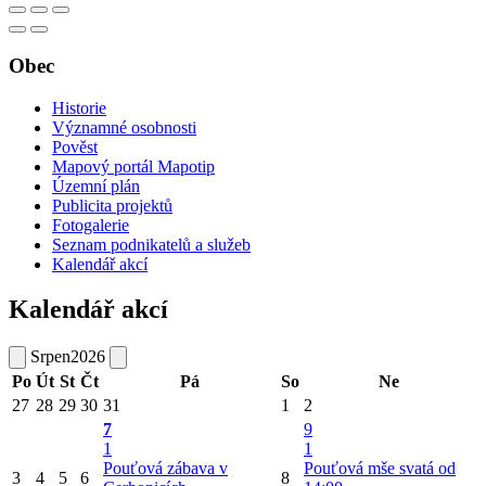
Obec
Historie
Významné osobnosti
Pověst
Mapový portál Mapotip
Územní plán
Publicita projektů
Fotogalerie
Seznam podnikatelů a služeb
Kalendář akcí
Kalendář akcí
Srpen
2026
Po
Út
St
Čt
Pá
So
Ne
27
28
29
30
31
1
2
7
9
1
1
Pouťová zábava v
Pouťová mše svatá od
3
4
5
6
8