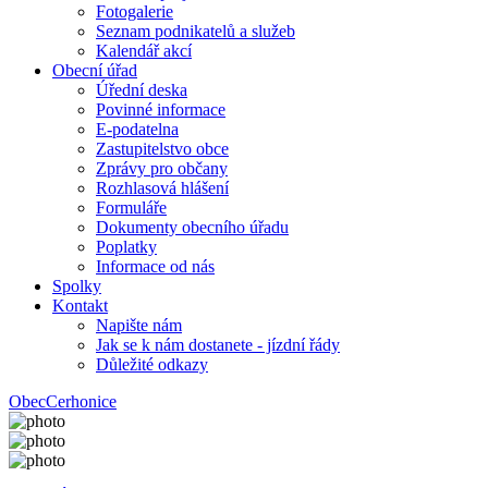
Fotogalerie
Seznam podnikatelů a služeb
Kalendář akcí
Obecní úřad
Úřední deska
Povinné informace
E-podatelna
Zastupitelstvo obce
Zprávy pro občany
Rozhlasová hlášení
Formuláře
Dokumenty obecního úřadu
Poplatky
Informace od nás
Spolky
Kontakt
Napište nám
Jak se k nám dostanete - jízdní řády
Důležité odkazy
Obec
Cerhonice