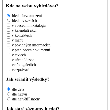
Kde na webu vyhledávat?
hledat bez omezení
hledat v sekcích
v abecedním katalogu
v kalendáři akcí
v kontaktech
v menu
v povinných informacích
v přehledech dokumentů
v textech
v úřední desce
ve fotogaleriích
ve zprávách
Jak seřadit výsledky?
dle data
dle názvu
dle největší shody
Jak staré záznamy hledat?