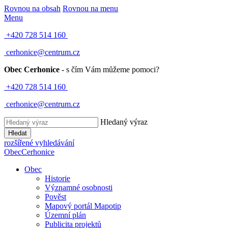
Rovnou na obsah
Rovnou na menu
Menu
+420 728 514 160
cerhonice@centrum.cz
Obec Cerhonice
- s čím Vám můžeme pomoci?
+420 728 514 160
cerhonice@centrum.cz
Hledaný výraz
Hledat
rozšířené vyhledávání
Obec
Cerhonice
Obec
Historie
Významné osobnosti
Pověst
Mapový portál Mapotip
Územní plán
Publicita projektů