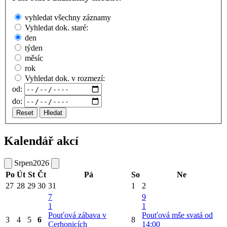
vyhledat všechny záznamy
Vyhledat dok. staré:
den
týden
měsíc
rok
Vyhledat dok. v rozmezí:
od:
do:
Reset
Hledat
Kalendář akcí
Srpen
2026
Po
Út
St
Čt
Pá
So
Ne
27
28
29
30
31
1
2
7
9
1
1
Pouťová zábava v
Pouťová mše svatá od
3
4
5
6
8
Cerhonicích
14:00