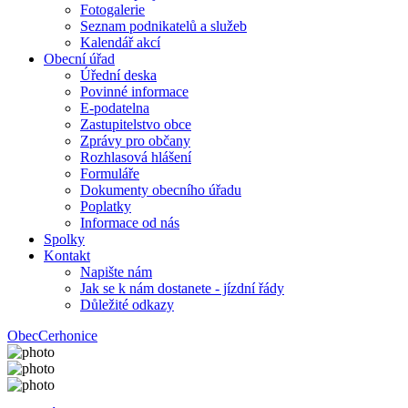
Fotogalerie
Seznam podnikatelů a služeb
Kalendář akcí
Obecní úřad
Úřední deska
Povinné informace
E-podatelna
Zastupitelstvo obce
Zprávy pro občany
Rozhlasová hlášení
Formuláře
Dokumenty obecního úřadu
Poplatky
Informace od nás
Spolky
Kontakt
Napište nám
Jak se k nám dostanete - jízdní řády
Důležité odkazy
Obec
Cerhonice