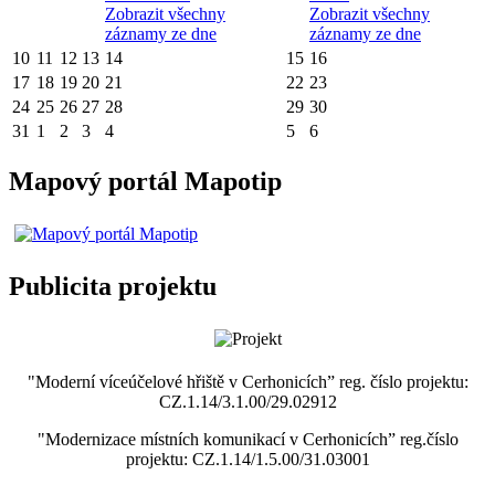
Zobrazit všechny
Zobrazit všechny
záznamy ze dne
záznamy ze dne
10
11
12
13
14
15
16
17
18
19
20
21
22
23
24
25
26
27
28
29
30
31
1
2
3
4
5
6
Mapový portál Mapotip
Publicita projektu
"Moderní víceúčelové hřiště v Cerhonicích” reg. číslo projektu:
CZ.1.14/3.1.00/29.02912
"Modernizace místních komunikací v Cerhonicích” reg.číslo
projektu: CZ.1.14/1.5.00/31.03001