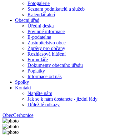
Fotogalerie
Seznam podnikatelů a služeb
Kalendář akcí
Obecní úřad
Úřední deska
Povinné informace
E-podatelna
Zastupitelstvo obce
Zprávy pro občany
Rozhlasová hlášení
Formuláře
Dokumenty obecního úřadu
Poplatky
Informace od nás
Spolky
Kontakt
Napište nám
Jak se k nám dostanete - jízdní řády
Důležité odkazy
Obec
Cerhonice