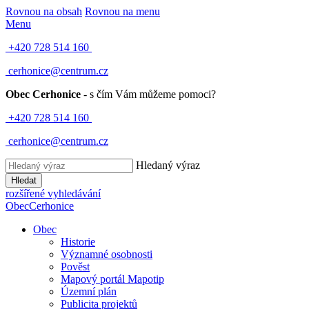
Rovnou na obsah
Rovnou na menu
Menu
+420 728 514 160
cerhonice@centrum.cz
Obec Cerhonice
- s čím Vám můžeme pomoci?
+420 728 514 160
cerhonice@centrum.cz
Hledaný výraz
Hledat
rozšířené vyhledávání
Obec
Cerhonice
Obec
Historie
Významné osobnosti
Pověst
Mapový portál Mapotip
Územní plán
Publicita projektů